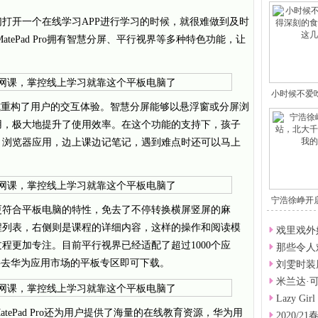
打开一个在线学习APP进行学习的时候，就很难做到及时
tePad Pro拥有智慧分屏、平行视界等多种特色功能，让
小时候不爱
式重构了用户的交互体验。智慧分屏能够以悬浮窗或分屏浏
刻
用，极大地提升了使用效率。在这个功能的支持下，孩子
、浏览器应用，边上课边记笔记，遇到难点时还可以马上
宁浩徐峥开
更符合平板电脑的特性，免去了不停转换横屏竖屏的麻
大
程列表，右侧则是课程的详细内容，这样的操作和阅读模
戏里戏外
程更加专注。目前平行视界已经适配了超过1000个应
那些令人
要去华为应用市场的平板专区即可下载。
刘雯时装
米兰达·
Lazy G
ePad Pro还为用户提供了海量的在线教育资源，华为用
2020/