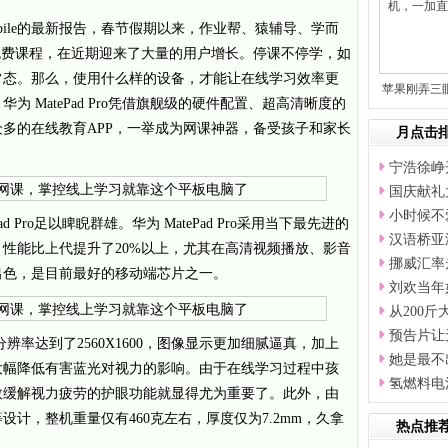
Mobile的最新报告，春节假期以来，作业帮、猿辅导、学而
免费课程，在近期迎来了大量的用户增长。停课不停学，如
常态。那么，使用什么样的设备，才能让在线学习效率更
苹果刚弄三
 MatePad Pro凭借旗舰级的硬件配置、超高清晰度的
就
多的在线教育APP，一举成为网课神器，备受孩子和家长
月点击
宁浩徐峥
国庆献礼
小时候不
 Pro足以睥睨群雄。华为 MatePad Pro采用当下最先进的
汉语桥亚
，性能比上代提升了20%以上，尤其在高清视频播放、影音
挪威汇率
出色，是目前最好的移动端芯片之一。
刘欢当年
从200
预告片让
.8寸，分辨率达到了2560X1600，图像显示更加细腻逼真，加上
她是最不
大幅降低有害蓝光对视力的影响。由于在线学习过程中孩
氢燃料电
效缓解视力疲劳的护眼功能就显得尤为重要了。此外，由
计，整机重量仅有460克左右，厚度仅为7.2mm，久拿
热点推