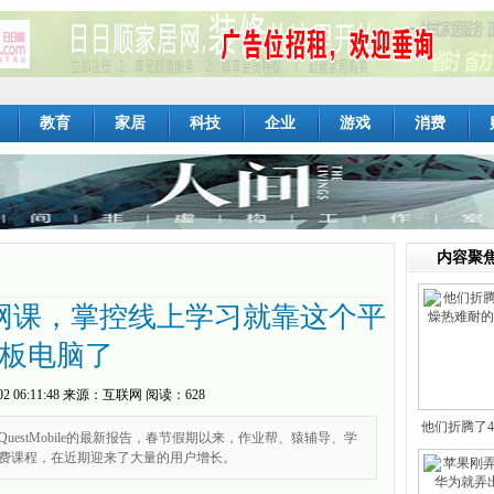
教育
家居
科技
企业
游戏
消费
内容聚
网课，掌控线上学习就靠这个平
板电脑了
02 06:11:48
来源：
互联网
阅读：628
他们折腾了
uestMobile的最新报告，春节假期以来，作业帮、猿辅导、学
免费课程，在近期迎来了大量的用户增长。