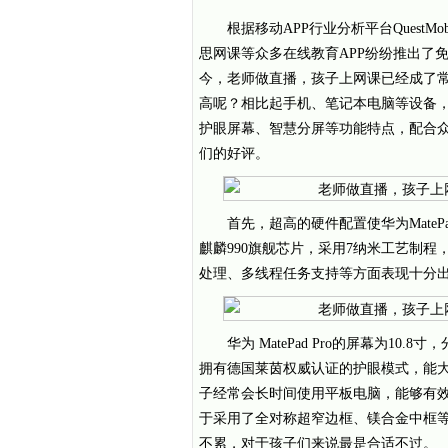
根据移动APP行业分析平台Quest
思网课等众多在线教育APP纷纷推出了
今，老师做直播，孩子上网课已经成了
高呢？相比起手机、笔记本电脑等设备，华为
护眼屏幕、智慧分屏等功能特点，配合众
们的好评。
首先，超高的硬件配置使华为MatePad
麒麟990旗舰芯片，采用7纳米工艺制程
处理、多线程任务支持等方面表现十分
华为 MatePad Pro的屏幕为10
拥有德国莱茵权威认证的护眼模式，能
子经常会长时间使用平板电脑，能够有
于采用了全对称超窄边框、镁合金中框等设
不累，对于孩子们来说最是合适不过。