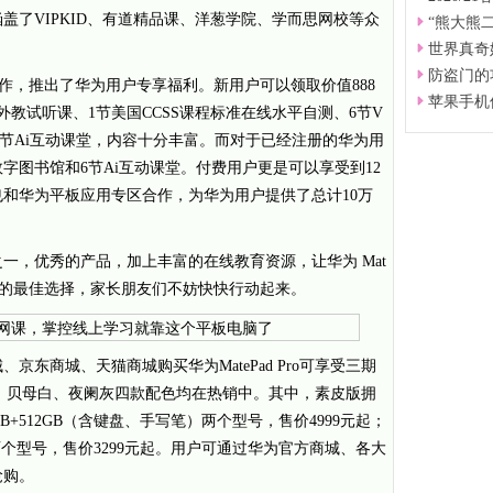
盖了VIPKID、有道精品课、洋葱学院、学而思网校等众
“熊大熊
世界真奇
防盗门的
 Pro合作，推出了华为用户专享福利。新用户可以领取价值888
苹果手机
外教试听课、1节美国CCSS课程标准在线水平自测、6节V
、6节Ai互动课堂，内容十分丰富。而对于已经注册的华为用
字图书馆和6节Ai互动课堂。付费用户更是可以享受到12
和华为平板应用专区合作，为华为用户提供了总计10万
一，优秀的产品，加上丰富的在线教育资源，让华为 Mat
长假期的最佳选择，家长朋友们不妨快快行动起来。
、京东商城、天猫商城购买华为MatePad Pro可享受三期
青山黛、贝母白、夜阑灰四款配色均在热销中。其中，素皮版拥
8GB+512GB（含键盘、手写笔）两个型号，售价4999元起；
6GB 两个型号，售价3299元起。用户可通过华为官方商城、各大
抢购。