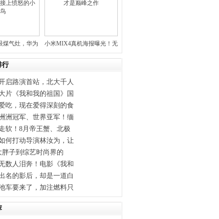
眼煤气灶，华为
小米MIX4真机海报曝光！无
弄出
刘
排行
开启路演首站，北大千人
大片《我和我的祖国》国
爱吃，现在爱得深刻的食
洲洲冠军、世界亚军！缅
走软！8月帝王蟹、北极
如何打动导演林汝为，让
斤大胖子到综艺时尚界的
无数人泪奔！电影《我和
出名的影后，却是一道白
池车要来了，加注燃料只
荐