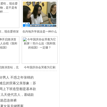
吃，现在爱得深
在内地升学就业是一种什么
的食
fee
启路演首站，北
今年国庆你会哭着为它刷
千人
屏！凭什
好男人 不惑之年张铎的
难忘的荧幕父亲形象：苏
周上下班造型都是基本款
可儿天使代言人，基础款
irl 迷恋连体裤
21春夏女装关键图案