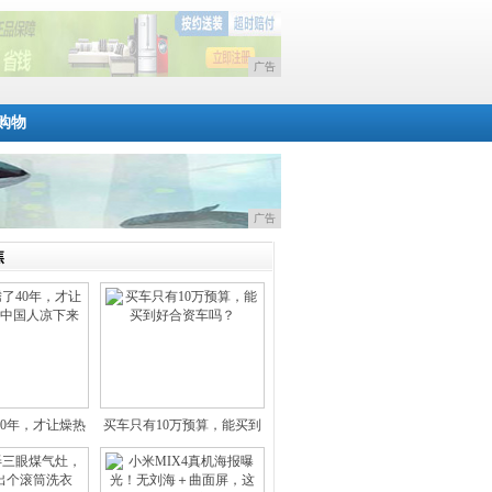
广告
购物
广告
焦
40年，才让燥热
买车只有10万预算，能买到
难耐
好合