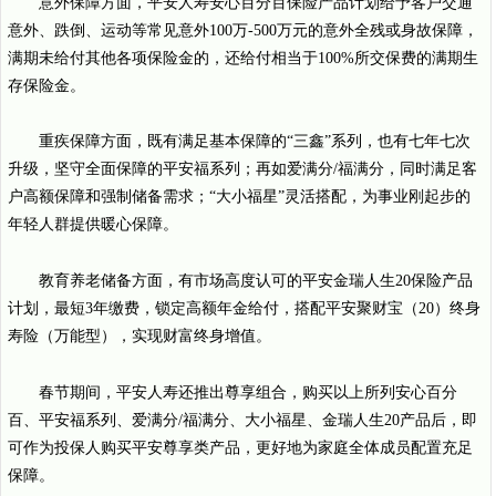
意外保障方面，平安人寿安心百分百保险产品计划给予客户交通
意外、跌倒、运动等常见意外100万-500万元的意外全残或身故保障，
满期未给付其他各项保险金的，还给付相当于100%所交保费的满期生
存保险金。
重疾保障方面，既有满足基本保障的“三鑫”系列，也有七年七次
升级，坚守全面保障的平安福系列；再如爱满分/福满分，同时满足客
户高额保障和强制储备需求；“大小福星”灵活搭配，为事业刚起步的
年轻人群提供暖心保障。
教育养老储备方面，有市场高度认可的平安金瑞人生20保险产品
计划，最短3年缴费，锁定高额年金给付，搭配平安聚财宝（20）终身
寿险（万能型），实现财富终身增值。
春节期间，平安人寿还推出尊享组合，购买以上所列安心百分
百、平安福系列、爱满分/福满分、大小福星、金瑞人生20产品后，即
可作为投保人购买平安尊享类产品，更好地为家庭全体成员配置充足
保障。