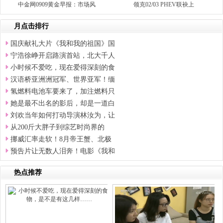
中金网0909黄金早报：市场风
领克02/03 PHEV联袂上
月点击排行
国庆献礼大片《我和我的祖国》国
宁浩徐峥开启路演首站，北大千人
小时候不爱吃，现在爱得深刻的食
汉语桥亚洲洲冠军、世界亚军！缅
氢燃料电池车要来了，加注燃料只
她是最不出名的影后，却是一道白
刘欢当年如何打动导演林汝为，让
从200斤大胖子到综艺时尚界的
挪威汇率走软！8月帝王蟹、北极
预告片让无数人泪奔！电影《我和
热点推荐