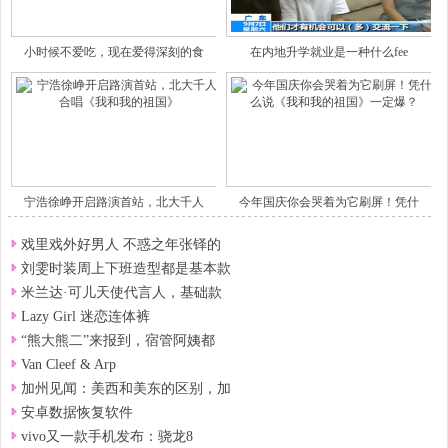
小时候不爱吃，现在爱得深刻的食
在内地升学就业是一种什么fee
宁浩徐峥开启路演首站，北大千人
今年国庆你会哭着为它刷屏！凭什
戏里戏外好男人 不惑之年张铎的
刘雯时装周上下班造型都是基本款
米兰达·可儿天使代言人，基础款
Lazy Girl 迷恋连体裤
“熊大熊二”来报到，宿管阿姨都
Van Cleef & Arp
加州见闻：美西和美东的区别，加
安卓数据恢复软件
vivo又一款手机发布：骁龙8