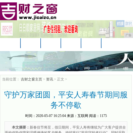
广告
首页
资讯
汽车
娱乐
教育
家居
科技
企业
游戏
消费
购物
当前位置：
吉财之窗主页
>
资讯
> 正文 >
守护万家团圆，平安人寿春节期间服
务不停歇
时间：
2020-05-07 16:25:04
来源：
互联网
阅读：1175
本文摘要：
新春佳节将至，假日期间，平安人寿将继续为广大客户提供全
面的保险保障和温暖便捷的客户服务，持续践行“平安守护者行动”，同时采取