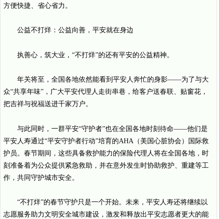
方便快捷、省心省力。
公益不打烊：公益向善，平安就在身边
执善心，筑大业，“不打烊”的还有平安的公益精神。
年关将至，全国各地依然能看到平安人奔忙的身影——为了与大
众“共享年味”，广大平安代理人走街串巷，给客户送春联、贴窗花，
把吉祥与祝福送进千家万户。
与此同时，一群平安“守护者”也在全国各地时刻待命——他们是
平安人寿通过“平安守护者行动”培育的AHA（美国心脏协会）国际救
护员。春节期间，这些具备救护能力的保险代理人将在全国各地，时
刻准备着为公众提供紧急救助，并在意外发生时协助救护、重建等工
作，共同守护城市安全。
“不打烊”的春节守护只是一个开始。未来，平安人寿还将继续以
志愿服务助力文明安全城市建设，激发和释放出平安志愿者更大的能