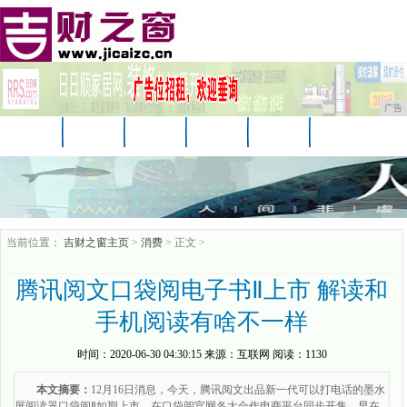
广告
首页
资讯
汽车
娱乐
教育
家居
科技
企业
游戏
消费
购物
当前位置：
吉财之窗主页
>
消费
> 正文 >
腾讯阅文口袋阅电子书Ⅱ上市 解读和
手机阅读有啥不一样
时间：
2020-06-30 04:30:15
来源：
互联网
阅读：1130
本文摘要：
12月16日消息，今天，腾讯阅文出品新一代可以打电话的墨水
屏阅读器口袋阅Ⅱ如期上市。在口袋阅官网各大合作电商平台同步开售。早在