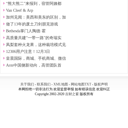
“熊大熊二”来报到，宿管阿姨都
Van Cleef & Arp
加州见闻：美西和美东的区别，加
做了13年的废土刀剑朋克游戏
Bethesda掌门人陶德·霍
高质量共建“一带一路”的奇瑞实
凤梨套种火龙果，这种栽培模式见
12306用户注意！12月3日
皇晨国际，商城、手机商城、微信
Arm中国侧新动向，高管团队首
关于我们
-
联系我们
-
XML地图
-
网站地图
TXT
-
版权声明
本网拒绝一切非法行为 欢迎监督举报 如有错误信息 欢迎纠正
Copyright 2002-2020
吉财之窗
版权所有