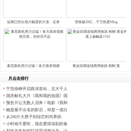
短期已经出现大幅度的大涨，证券
营收破20亿，千万热度Mlxg
索尼新机用力过猛！各方面表现都
黄金回调连续两周收跌 刚刚 黄
月点击排行
宁浩徐峥开启路演首站，北大千人
国庆献礼大片《我和我的祖国》国
预告片让无数人泪奔！电影《我和
她是最不出名的影后，却是一道白
从200斤大胖子到综艺时尚界的
小时候不爱吃，现在爱得深刻的食
刘欢当年如何打动导演林汝为，让