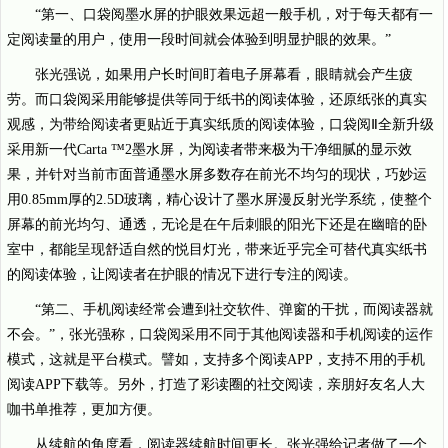
“第一、口袋阅墨水屏的护眼效果远超一般手机，对于每天都有一
定阅读量的用户，使用一段时间就会体验到明显护眼的效果。”
张光强说，如果用户长时间盯着电子屏幕看，眼睛就会产生疲
劳。而口袋阅采用能够提供等同于纸书的阅读体验，还原纸张的真实
观感，为带给阅读者更贴近于真实纸质的阅读体验，口袋阅Ⅱ全新升级
采用新一代Carta ™2墨水屏，为阅读者带来极为干净细腻的显示效
果，并针对当前市面普通墨水屏多数存在前光不均匀的现状，巧妙运
用0.85mm厚的2.5D玻璃，精心设计了墨水屏漫反射光学系统，使整个
屏幕的前光均匀、通透，无论是在午后刺眼的阳光下还是在幽暗的卧
室中，都能呈现舒适自然的悦目灯光，带来近乎完全可替代真实纸书
的阅读体验，让阅读者在护眼的情况下进行专注的阅读。
“第二、手机阅读经常会遭到社交软件、弹窗的干扰，而阅读器就
不会。”，张光强称，口袋阅采用不同于其他阅读器和手机阅读的运作
模式，这就是平台模式。譬如，支持多个阅读APP，支持不用的手机
阅读APP下载等。另外，打造了彩读圈的社交阅读，亲朋好友名人大
咖书单推荐，更加方便。
从续航的角度看，阅读器续航时间更长。张光强给记者做了一个