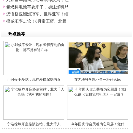
氢燃料电池车要来了，加注燃料只
汉语桥亚洲洲冠军、世界亚军！缅
挪威汇率走软！8月帝王蟹、北极
热点推荐
小时候不爱吃，现在爱得深刻的食
在内地升学就业是一种什么fee
宁浩徐峥开启路演首站，北大千人
今年国庆你会哭着为它刷屏！凭什