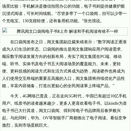
场景比较：手机解决是微信拍照办公的功能，电子书则提供健康护眼
沉浸式阅读，可长时间续航。“尽管多带了一个口袋阅，但可以少带一
个充电宝。130克很轻便，还有备用机功能。”张光强说。
在口袋阅发布之日，阅文集团副总裁朱靖表示：“数字阅读正逐渐
成为人们生活的常态。口袋阅的推出是阅文集团响应用户阅读需求、
顺应数字阅读发展方向的创新布局，夯实了阅文集团在PC端、移动
端、听书、实体书及电子书五大阅读场景的覆盖能力。未来，更轻
便、更科技感的阅读方式和生活方式将成为趋势，阅读硬件也将成为
人们使用交互终端的重要且高频的入口，阅文集团将持续优化产品性
能，丰富内容储备，打造出更贴心的全民阅读掌上终端产品。”
今天，4G网络已普及，正在走向5G时代，中国已有超过10亿手机
用户。纸质书的读者越来越少，更多人更喜欢看电子书。以kindle为首
电子书已大行其道，阅文口袋阅、得到等电子书品牌雨后春笋般兴
起。与此同时，华为、OV等智能手厂商都推出了电子阅读。看似竞争
激烈，实则市场蛋糕巨大。