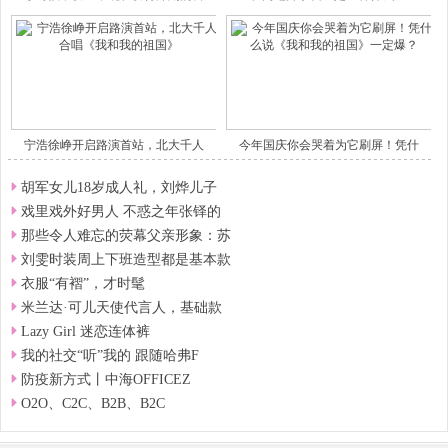
宁浩徐峥开启路演首站，北大千人
今年国庆你会哭着为它刷屏！凭什
胡军女儿18岁成人礼，刘烨儿子
戏里戏外好男人 不惑之年张铎的
那些令人难忘的荧幕父亲形象：苏
刘雯时装周上下班造型都是基本款
衣服“有褶”，才时髦
米兰达·可儿天使代言人，基础款
Lazy Girl 迷恋连体裤
我的社交“听”我的 跟随哈弗F
防疫新方式丨中海OFFICEZ
O2O、C2C、B2B、B2C