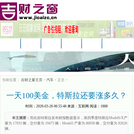
广告
首页
资讯
汽车
娱乐
教育
家居
科技
企业
游戏
消费
购物
当前位置：
吉财之窗主页
>
汽车
> 正文 >
一天100美金，特斯拉还要涨多久？
时间：
2020-03-26 06:55:48
来源：
互联网
阅读：1888
本文摘要：
而此前特斯拉发布财报数据显示，第四季度特斯拉ModelS/X产
量为 17933 辆，交付量为 19475 辆；Model3 产量为 86958 辆，交付量为 92620
辆。