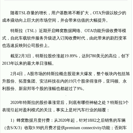
随着TSL存量的增长，用户基数将不断扩大，OTA升级以较少的
成本撬动向上巨大的市场空间，并会带来估值的大幅提升。
特斯拉（TSL）近期开启蜂窝数据网络、OTA功能升级收费等模
式，自此车载软件服务升级进入订阅收费时代，由此带来的剧烈变革
也迅速反映到公司股价上。
截至2月3日，特斯拉股价涨超19.89%，达到780美元的高位，创下
2013年以来的最大单日涨幅。
2月4日，A股市场的特斯拉概念股迎来大爆发，整个板块内包括旭
升股份、拓普集团、安洁科技在内的19只个股录得涨停，亚玛顿、永
利股份、新宙邦等个股的涨幅也都超过了9%。
2020年特斯拉的股价暴涨背后，到底有哪些神秘之处？特斯拉3个
表现引起对盈利模式的关注，事实上是对汽车行业的颠覆：
1）蜂窝数据月度付费：从2020年起，针对18H2之后销售的车辆
（含S/X/3）收取9.99的月费才提供premium connectivity功能；否则车