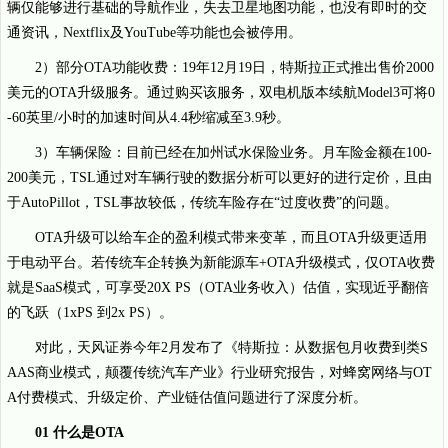
辆仅能够进行基础的导航作业，失去卫星地图功能，也没有即时的交
通资讯，Nextflix及YouTube等功能也会被停用。
2）部分OTA功能收费：19年12月19日，特斯拉正式推出售价2000
美元的OTA升级服务。通过购买该服务，双电机版本续航Model3可将0
-60英里/小时的加速时间从4.4秒缩减至3.9秒。
3）车辆保险：目前已经在加州试水保险业务。月车险金额在100-
200美元，TSL通过对车辆行驶的数据分析可以更好的进行定价，且由
于AutoPillot，TSL事故较低，传统车险存在“过度收费”的问题。
OTA升级可以给车企的盈利模式带来变革，而且OTA升级更适用
于电动平台。若传统车企转换为新能源车+OTA升级模式，仅OTA收费
就是SaaS模式，可享受20X PS（OTA业务收入）估值，实现近乎翻倍
的飞跃（1xPS 到2x PS）。
对此，天风证券今年2月发布了《特斯拉：从数据包月收费到类S
AAS商业模式，颠覆传统汽车产业》行业研究报告，对蜂窝网络与OT
A付费模式、升级定价、产业链估值问题进行了深度分析。
01 什么是OTA