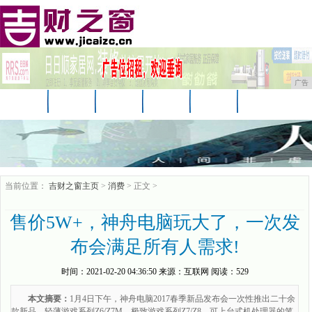
广告
首页
资讯
汽车
娱乐
教育
家居
科技
企业
游戏
消费
购物
当前位置：
吉财之窗主页
>
消费
> 正文 >
售价5W+，神舟电脑玩大了，一次发
布会满足所有人需求!
时间：
2021-02-20 04:36:50
来源：
互联网
阅读：529
本文摘要：
1月4日下午，神舟电脑2017春季新品发布会一次性推出二十余
款新品，轻薄游戏系列Z6/Z7M、极致游戏系列Z7/Z8、可上台式机处理器的笔