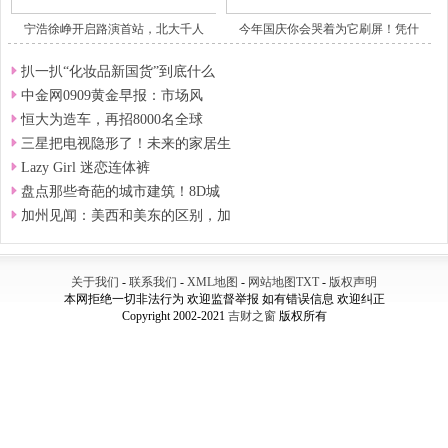
宁浩徐峥开启路演首站，北大千人
今年国庆你会哭着为它刷屏！凭什
扒一扒“化妆品新国货”到底什么
中金网0909黄金早报：市场风
恒大为造车，再招8000名全球
三星把电视隐形了！未来的家居生
Lazy Girl 迷恋连体裤
盘点那些奇葩的城市建筑！8D城
加州见闻：美西和美东的区别，加
关于我们
-
联系我们
-
XML地图
-
网站地图
TXT
-
版权声明
本网拒绝一切非法行为 欢迎监督举报 如有错误信息 欢迎纠正
Copyright 2002-2021
吉财之窗
版权所有