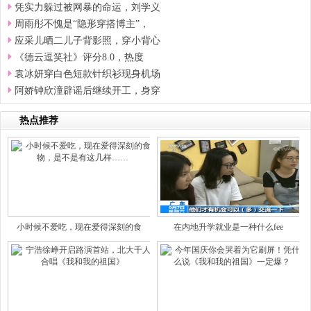
凭实力躲过被网暴的命运，刘学义
周雨彤不愧是“隐形穿搭博主”，
应采儿晒二儿子背影照，穿小背心
《德云逗笑社》评分8.0，热度
袁冰妍穿白色短款针织衫现身机场
阿娇钟欣潼辟谣后继续开工，身穿
热点推荐
小时候不爱吃，现在爱得深刻的食
在内地升学就业是一种什么fee