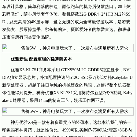
车设计风格，简单利落的棱边，酷似跑车的机身后侧散热口，加上炫
彩呼吸灯，随心所动奢华体验。整机搭载32G DDR4+2*1TB M.2的SS
D，及更高清的4K显示屏，当之无愧的成为全球最强游戏本，是游戏
发烧友、股票操盘手、秒杀抢购狂、摄影爱好者的挚爱首选。彻底碾
压市售所有同类竞争品牌。
优雅新生 配置更强的轻薄商务本
优雅X5-KL7S1商务本采用 GTX950M 2G GDDR5独立显卡，NVI
DIA独立显示芯片，外加配置快速的512G SSD及7代低功耗Kabylake-U
新型处理器，超越了往日单纯的机械硬盘的局限，这使得整个机器整
体性能得到提升。神舟优雅X5-KL7S1采用英特尔新型7代低功耗 Kabyl
ake-U处理器，采用14nm的制造工艺，娱乐工作两不误。
神舟优雅X4是一款有着多重卖点的轻薄本，这款本给我们的第一
印象很有神舟范，就是性价比。4999可以买到i7-7500U处理器+8GB内