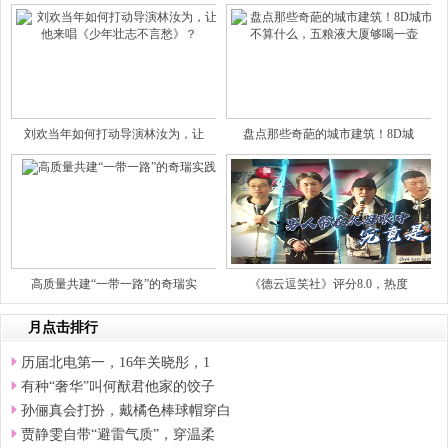
刘欢当年如何打动导演林汝为，让
盘点那些奇葩的城市建筑！8D城
高质量共建“一带一路”的奇瑞实
《德云逗笑社》评分8.0，热度
月点击排行
历届北电第一，16年关晓彤，1
有种“奢华”叫何猷君他家的饺子
孙俪真会打扮，戴橘色棒球帽穿白
贾静雯自带“避雷气质”，穿温柔