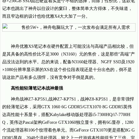
存+256GB SSD固态硬盘着实是个不错的选择，而除了性价比，这款笔
记本也跳出了神舟以往设计的窠臼，整体简单大方得体，不失味道，
而且窄边框的设计也给优雅X4大大加了一分。
神舟优雅XS笔记本在硬件配置上可能没法与高端产品相比较，但
是其具备的高性价比不足3000（N3160）元的售价，这是那些“高端”产
品没法达到的水平。总的来说，配备N3160处理器、NGFF SSD及1920
×1080分辨率显示屏的XS在这个价位段表现还是十分出色的，倒不是
说这款产品有多么强悍，没有竞争对手倒是真的。
高性能轻薄笔记本战神最强
神舟战神Z7-KP5S1,战神Z7-KP7S1，战神Z8-KP5S1，是非常强悍
的轻薄笔记本，采用GTX 1060 6G GDDR5/GTX1070 8G GDDR5英伟
达高性能十系显卡，搭配Kabylake移动版处理器i5-7300HQ/i7-7700H
Q，英伟达Pascal架构GeForce GTX1060独立显卡，拥有6G显存，1280
个流处理器和106个纹理着色单元。而GeForce GTX1070更是搭配8G G
DDR5显存，2048个流处理器，较之上一代游戏本性能提升了三倍。完