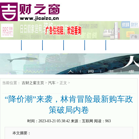
广告
首页
资讯
汽车
娱乐
教育
家居
科技
企业
游戏
消费
购物
当前位置：
吉财之窗主页
>
汽车
> 正文 >
“降价潮”来袭，林肯冒险最新购车政
策破局内卷
时间：
2023-03-21 05:38:42
来源：
互联网
阅读：963
本文摘要：