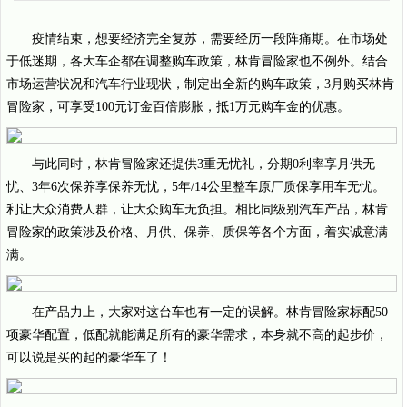
疫情结束，想要经济完全复苏，需要经历一段阵痛期。在市场处
于低迷期，各大车企都在调整购车政策，林肯冒险家也不例外。结合
市场运营状况和汽车行业现状，制定出全新的购车政策，3月购买林肯
冒险家，可享受100元订金百倍膨胀，抵1万元购车金的优惠。
与此同时，林肯冒险家还提供3重无忧礼，分期0利率享月供无
忧、3年6次保养享保养无忧，5年/14公里整车原厂质保享用车无忧。
利让大众消费人群，让大众购车无负担。相比同级别汽车产品，林肯
冒险家的政策涉及价格、月供、保养、质保等各个方面，着实诚意满
满。
在产品力上，大家对这台车也有一定的误解。林肯冒险家标配50
项豪华配置，低配就能满足所有的豪华需求，本身就不高的起步价，
可以说是买的起的豪华车了！