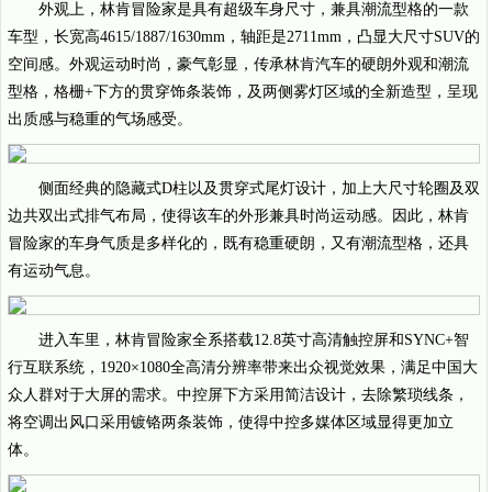
外观上，林肯冒险家是具有超级车身尺寸，兼具潮流型格的一款
车型，长宽高4615/1887/1630mm，轴距是2711mm，凸显大尺寸SUV的
空间感。外观运动时尚，豪气彰显，传承林肯汽车的硬朗外观和潮流
型格，格栅+下方的贯穿饰条装饰，及两侧雾灯区域的全新造型，呈现
出质感与稳重的气场感受。
侧面经典的隐藏式D柱以及贯穿式尾灯设计，加上大尺寸轮圈及双
边共双出式排气布局，使得该车的外形兼具时尚运动感。因此，林肯
冒险家的车身气质是多样化的，既有稳重硬朗，又有潮流型格，还具
有运动气息。
进入车里，林肯冒险家全系搭载12.8英寸高清触控屏和SYNC+智
行互联系统，1920×1080全高清分辨率带来出众视觉效果，满足中国大
众人群对于大屏的需求。中控屏下方采用简洁设计，去除繁琐线条，
将空调出风口采用镀铬两条装饰，使得中控多媒体区域显得更加立
体。