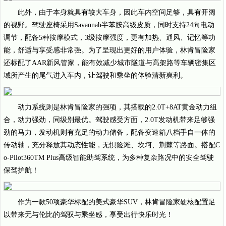
此外，由于本身就具有较大车身，因此车内空间足够，具有开阔
的视野。驾驶座椅采用Savannah半苯胺高级皮质，同时支持24向电动
调节，配备5种按摩模式，3级按摩强度，更有加热、通风、记忆等功
能，舒适与享受感非常强。为了呈现出更好的用户体验，林肯冒险家
还标配了AAR新风管家，能有效减少城市隧道与高架路等车辆密集区
域所产生的尾气进入车内，让驾驶和乘坐的体验清新爽利。
动力系统则是林肯冒险家的强项，其搭载的2.0T+8AT黄金动力组
合，动力强劲，同级别最优。驾驶感受方面，2.0T发动机带来足够强
劲的马力，发动机则有充足的动力储备，配备变速箱八档手自一体的
传动轴，充分释放其动态性能，无惧险滩、坎坷、荆棘等路面。搭配C
o-Pilot360TM Plus高级智能助驾系统，为多种复杂路况中的安全驾驶
保驾护航！
作为一款50项豪华标配的美式豪华SUV，林肯冒险家硬核配置足
以带来无与伦比的驾驭与乘坐感，享受出行快乐时光！