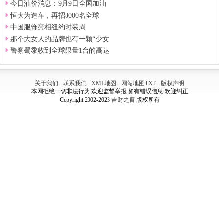
今日油价消息：9月9日全国加油
恒大为造车，再招8000名全球
中国服饰亮相纽约时装周
那个大女人的品牌也有一颗“少女
警察蜀黍收到全球限量1台的高达
关于我们
-
联系我们
-
XML地图
-
网站地图
TXT
-
版权声明
本网拒绝一切非法行为 欢迎监督举报 如有错误信息 欢迎纠正
Copyright 2002-2023
吉财之窗
版权所有