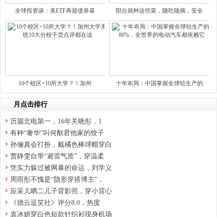
全球投资谈：美ETF再迎债券基
阳台就种这些菜，随吃随摘，安全
10个校区=10所大学？！加州
十年布局：中国掌握全球钴生产的
月点击排行
历届北电第一，16年关晓彤，1
有种“奢华”叫何猷君他家的饺子
孙俪真会打扮，戴橘色棒球帽穿白
贾静雯自带“避雷气质”，穿温柔
凭实力躲过被网暴的命运，刘学义
周雨彤不愧是“隐形穿搭博主”，
应采儿晒二儿子背影照，穿小背心
《德云逗笑社》评分8.0，热度
袁冰妍穿白色短款针织衫现身机场