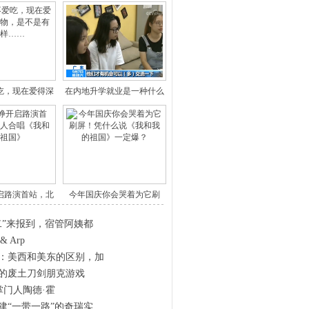
吃，现在爱得深
在内地升学就业是一种什么
的食
fee
启路演首站，北
今年国庆你会哭着为它刷
千人
屏！凭什
二”来报到，宿管阿姨都
 & Arp
：美西和美东的区别，加
年的废土刀剑朋克游戏
da掌门人陶德·霍
建“一带一路”的奇瑞实