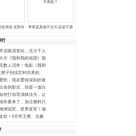
到亚洲龙 优势传
苹果是真做不出5G还是不愿
承与
意做
排行
开启路演首站，北大千人
大片《我和我的祖国》国
无数人泪奔！电影《我和
斤大胖子到综艺时尚界的
爱吃，现在爱得深刻的食
出名的影后，却是一道白
如何打动导演林汝为，让
池车要来了，加注燃料只
洲洲冠军、世界亚军！缅
走软！8月帝王蟹、北极
荐