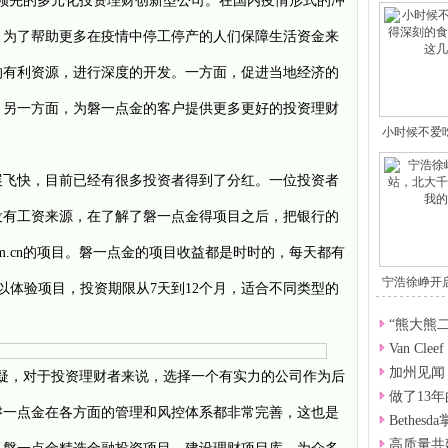
领先的多元化投资理财创新型公司。在国内疫情形式的冲
，为了帮助更多在疫情中停工停产的人们保障生活资金来
的有利资源，进行深度的开发。一方面，促进当地经济的
，另一方面，为
磐一点金
的客户提供更多更好的投资理财
小时候不爱
刻
展飞快，目前已经有很多投资者得到了分红。一位投资者
没有工资来源，在了解了
磐一点金
得项目之后，把银行的
m.cn
的项目。
磐一点金
的项目收益都是时时的，每天都有
宁浩徐峥开
可以体验项目，投资期限从7天到
12
个月，适合不同类型的
大
“熊大熊
Van Cleef
加州见闻
疑，对于投资理财者来说，选择一个有实力的公司作为后
做了13
磐一点金
在各方面的管理和风控体系都非常完善，这也是
Bethes
高质量共