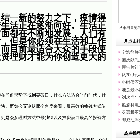
团结一新的努力之下，疫情得
产生活正在逐渐向好。生活正
从丰田皇冠
方面都在不断地发展，人们有
活，但是你必须在生活和工作
月点击
，而目前最适合大众的手段便
宁浩徐峥
投资理财才能为你创造更大的
国庆献礼
预告片让
从200
小时候不
她是最不
在当前形势下找到突破口，什么方法适合当前时代，什
刘欢当年
氢燃料电
方法。而如今无论从哪个角度来看，最高效的赚钱方式依
汉语桥亚
目则是众多理财方法中最独特以及投资潜力最高的投资方
挪威汇率
热点推