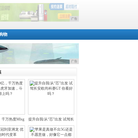
广告
购物
广告
焦
，千万热度Mlxg
提升自我/从“芯”出发 试驾长