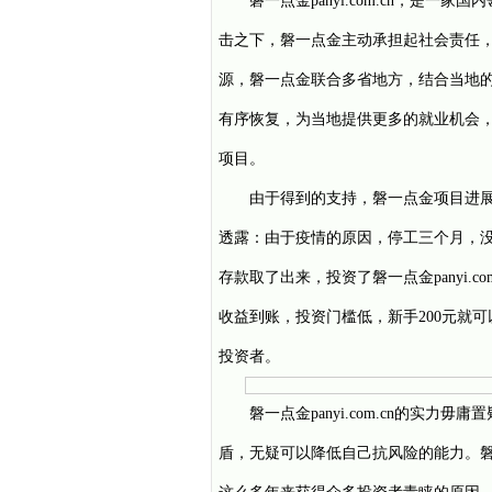
磐一点金
panyi.com.cn
，是一家国内
击之下，
磐一点金
主动承担起社会责任
源，
磐一点金
联合多省地方，结合当地
有序恢复，为当地提供更多的就业机会
项目。
由于得到的支持，
磐一点金
项目进
透露：由于疫情的原因，停工三个月，
存款取了出来，投资了
磐一点金
panyi.co
收益到账，投资门槛低，新手
200元就
投资者。
磐一点金
panyi.com.cn
的实力毋庸置
盾，无疑可以降低自己抗风险的能力。