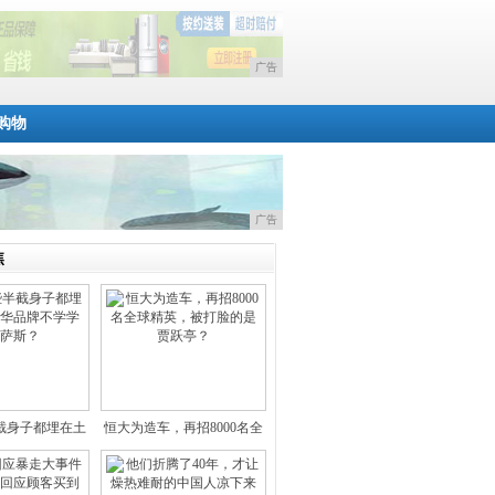
广告
购物
广告
焦
截身子都埋在土
恒大为造车，再招8000名全
的豪
球