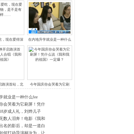
吃，现在爱得深
在内地升学就业是一种什么
的食
fee
启路演首站，北
今年国庆你会哭着为它刷
千人
屏！凭什
学就业是一种什么fee
你会哭着为它刷屏！凭什
18岁成人礼，刘烨儿子
无数人泪奔！电影《我和
出名的影后，却是一道白
如何打动导演林汝为，让