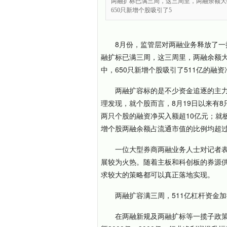
两融扩标已满三周，这三周里，两融余额大
650只新增个股吸引了5
8月份，监管层对两融业务释放了一
融扩标已满三周，这三周里，两融余额大
中，650只新增个股吸引了511亿的融
两融扩容标的是不少资金追逐的主
理发现，就个股而言，8月19日以来有
两只个股的融资净买入额超10亿元；就
增个股两融余额占流通市值的比例均超过
一位大型券商两融业务人士对记者
展较为火热。随着主板和科创板的券源
求较大的策略都可以真正落地实现。
两融扩容满三周，511亿杠杆资金
在两融新规及两融扩标等一揽子政