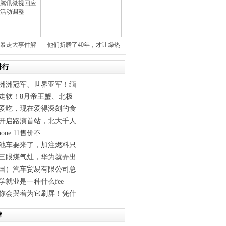
暴走大事件解
他们折腾了40年，才让燥热
；京东
难耐
排行
洲洲冠军、世界亚军！缅
走软！8月帝王蟹、北极
爱吃，现在爱得深刻的食
开启路演首站，北大千人
one 11售价不
池车要来了，加注燃料只
三眼煤气灶，华为就弄出
国）汽车贸易有限公司总
学就业是一种什么fee
你会哭着为它刷屏！凭什
荐