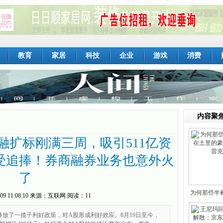
教育
家居
科技
企业
游戏
消费
内容聚
融扩标刚满三周，吸引511亿资
受追捧！券商融券业务也意外火
了
为何那些半
09 11:08:10
来源：
互联网
阅读：11
里
释放了一揽子利好政策，对A股形成利好效应。8月19日至今，