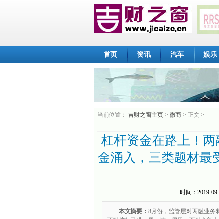
首页
资讯
汽车
娱乐
当前位置：
吉财之窗主页
>
微商
> 正文 >
杠杆资金在路上！两
金涌入，三类题材最
时间：
2019-09-
本文摘要：
8月份，监管层对两融业务