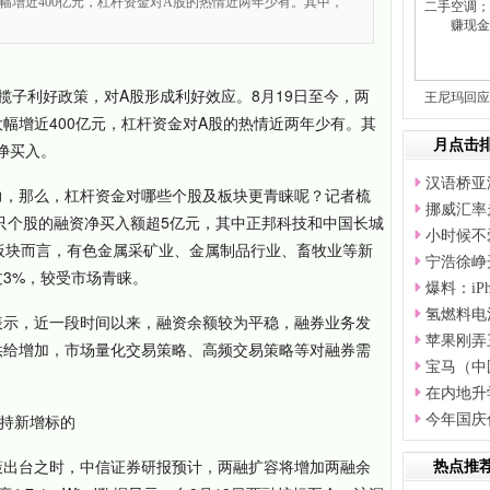
幅增近400亿元，杠杆资金对A股的热情近两年少有。其中，
揽子利好政策，对A股形成利好效应。8月19日至今，两
王尼玛回应
幅增近400亿元，杠杆资金对A股的热情近两年少有。其
散
月点击
资净买入。
汉语桥亚
力，那么，杠杆资金对哪些个股及板块更青睐呢？记者梳
挪威汇率
8只个股的融资净买入额超5亿元，其中正邦科技和中国长城
小时候不
板块而言，有色金属采矿业、金属制品行业、畜牧业等新
宁浩徐峥
3%，较受市场青睐。
爆料：iPh
氢燃料电
表示，近一段时间以来，融资余额较为平稳，融券业务发
苹果刚弄
供给增加，市场量化交易策略、高频交易策略等对融券需
宝马（中
在内地升
加持新增标的
今年国庆
策出台之时，中信证券研报预计，两融扩容将增加两融余
热点推