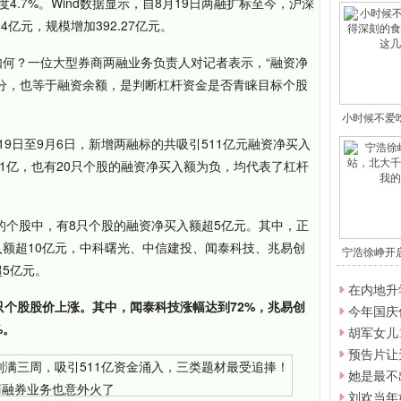
4.7%。Wind数据显示，自8月19日两融扩标至今，沪深
04亿元，规模增加392.27亿元。
何？一位大型券商两融业务负责人对记者表示，“融资净
分，也等于融资余额，是判断杠杆资金是否青睐目标个股
小时候不爱
刻
9日至9月6日，新增两融标的共吸引511亿元融资净买入
超1亿，也有20只个股的融资净买入额为负，均代表了杠杆
元的个股中，有8只个股的融资净买入额超5亿元。其中，正
额超10亿元，中科曙光、中信建投、闻泰科技、兆易创
宁浩徐峥开
5亿元。
大
在内地升
只个股股价上涨。其中，闻泰科技涨幅达到72%，兆易创
今年国庆
%。
胡军女儿
预告片让
她是最不
刘欢当年