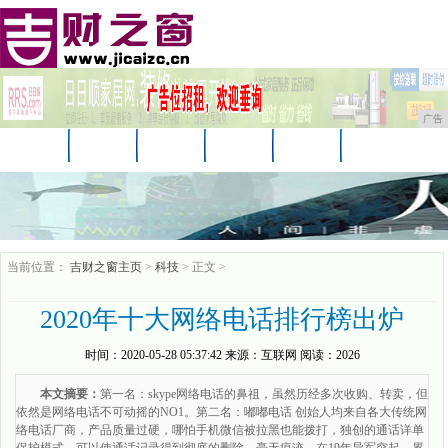
广告
首页
资讯
汽车
娱乐
教育
家居
科技
企业
游戏
消费
购物
当前位置：
吉财之窗主页
>
科技
> 正文 >
2020年十大网络电话排行榜出炉
时间：
2020-05-28 05:37:42
来源：
互联网
阅读：2026
本文摘要：
第一名：skype网络电话的鼻祖，虽然历经多次收购、转卖，但
依然是网络电话不可动摇的NO1。第二名：嘟嘟电话 创始人均来自各大传统网
络电话厂商，产品质量过硬，哪怕手机微信被拉黑也能拨打，独创的通话详单