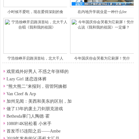
小时候不爱吃，现在爱得深刻的食
在内地升学就业是一种什么fee
宁浩徐峥开启路演首站，北大千人
今年国庆你会哭着为它刷屏！凭什
戏里戏外好男人 不惑之年张铎的
Lazy Girl 迷恋连体裤
“熊大熊二”来报到，宿管阿姨都
Van Cleef & Arp
加州见闻：美西和美东的区别，加
做了13年的废土刀剑朋克游戏
Bethesda掌门人陶德·霍
1080P/4K轻松看 小米手
首发币15连阳之后——Ambe
2019年发布的5G手机大汇总